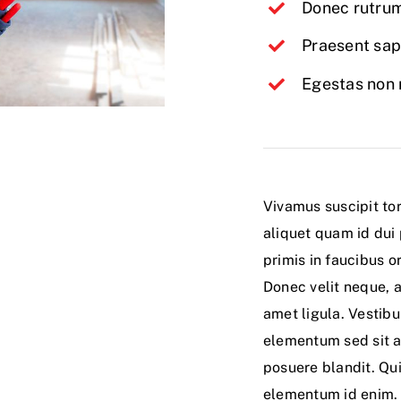
Donec rutrum
Praesent sap
Egestas non n
Vivamus suscipit tor
aliquet quam id dui
primis in faucibus or
Donec velit neque, a
amet ligula. Vestib
elementum sed sit a
posuere blandit. Quis
elementum id enim. P