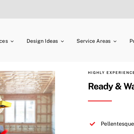
ices
Design Ideas
Service Areas
P
HIGHLY EXPERIEN
Ready & Wai
Pellentesque 